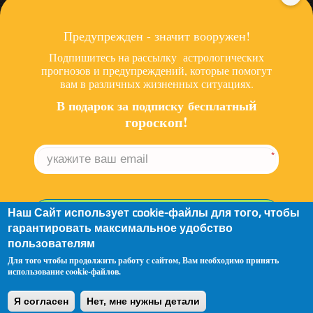
ПОСЛЕДНИЕ СТАТЬИ
Предупрежден - значит вооружен!
Гороскоп бесплатно - в чем подвох?
Подпишитесь на рассылку астрологических
Иллюзии звезды Инстаграмма
прогнозов и предупреждений, которые помогут
вам в различных жизненных ситуациях.
Роботизация и медитация
й
В подарок за подписку беспла
тны
ещё
гороскоп!
*
Copyright © 2005 - 2019 Йога семинары "Veda Land". Все
права защищены.
Разработка сайта
- Webseoco.com
Наш Сайт использует cookie-файлы для того, чтобы
Подписаться
гарантировать максимальное удобство
пользователям
Спасибо, я уже подписан
Для того чтобы продолжить работу с cайтом, Вам необходимо принять
использование cookie-файлов.
Я согласен
Нет, мне нужны детали