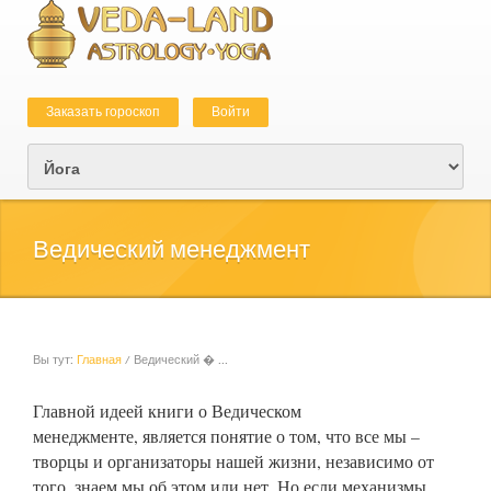
Заказать гороскоп
Войти
Дополнительные ссылки
Ведический менеджмент
Вы тут:
Главная
/ Ведический � ...
Вы здесь
Главной идеей книги о Ведическом
менеджменте, является понятие о том, что все мы –
творцы и организаторы нашей жизни, независимо от
того, знаем мы об этом или нет. Но если механизмы